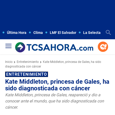
Última Hora
Clima
LMF El Salvador
La Selecta
Copa
Inicio
Entretenimiento
Kate Middleton, princesa de Gales, ha sido
diagnosticada con cáncer
ENTRETENIMIENTO
Kate Middleton, princesa de Gales, ha
sido diagnosticada con cáncer
Kate Middleton, princesa de Gales, reapareció y dio a
conocer ante el mundo, que ha sido diagnosticada con
cáncer.