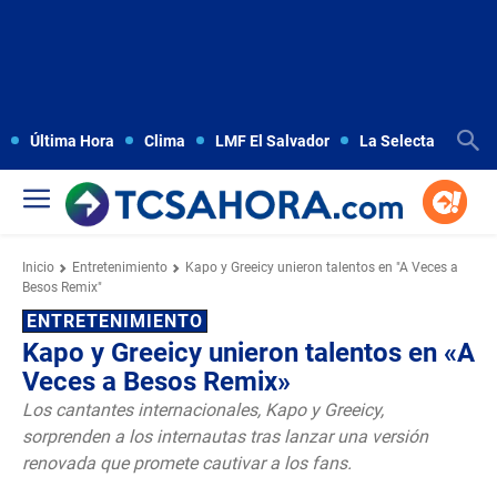
Última Hora
Clima
LMF El Salvador
La Selecta
Copa
Inicio
Entretenimiento
Kapo y Greeicy unieron talentos en "A Veces a
Besos Remix"
ENTRETENIMIENTO
Kapo y Greeicy unieron talentos en «A
Veces a Besos Remix»
Los cantantes internacionales, Kapo y Greeicy,
sorprenden a los internautas tras lanzar una versión
renovada que promete cautivar a los fans.