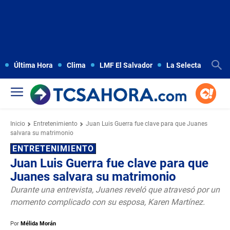
Última Hora
Clima
LMF El Salvador
La Selecta
Copa
Inicio
Entretenimiento
Juan Luis Guerra fue clave para que Juanes
salvara su matrimonio
ENTRETENIMIENTO
Juan Luis Guerra fue clave para que
Juanes salvara su matrimonio
Durante una entrevista, Juanes reveló que atravesó por un
momento complicado con su esposa, Karen Martínez.
Por
Mélida Morán