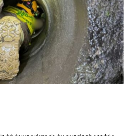
lia
debido a que el repunte de una quebrada arrastró a