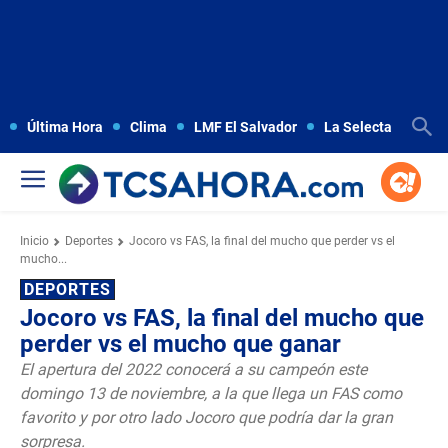
Última Hora
Clima
LMF El Salvador
La Selecta
Copa
Inicio
Deportes
Jocoro vs FAS, la final del mucho que perder vs el
mucho...
DEPORTES
Jocoro vs FAS, la final del mucho que
perder vs el mucho que ganar
El apertura del 2022 conocerá a su campeón este
domingo 13 de noviembre, a la que llega un FAS como
favorito y por otro lado Jocoro que podría dar la gran
sorpresa.