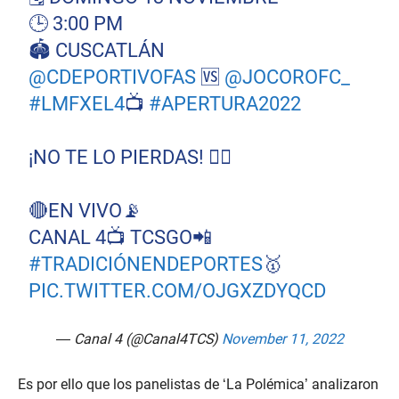
🕒 3:00 PM
🏟️ CUSCATLÁN
@CDEPORTIVOFAS
🆚
@JOCOROFC_
#LMFXEL4
📺
#APERTURA2022
¡NO TE LO PIERDAS! 👇🏼
🔴EN VIVO📡
CANAL 4📺 TCSGO📲
#TRADICIÓNENDEPORTES
🥇
PIC.TWITTER.COM/OJGXZDYQCD
— Canal 4 (@Canal4TCS)
November 11, 2022
Es por ello que los panelistas de ‘La Polémica’ analizaron