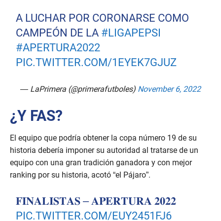
A LUCHAR POR CORONARSE COMO
CAMPEÓN DE LA
#LIGAPEPSI
#APERTURA2022
PIC.TWITTER.COM/1EYEK7GJUZ
— LaPrimera (@primerafutboles)
November 6, 2022
¿Y FAS?
El equipo que podría obtener la copa número 19 de su
historia debería imponer su autoridad al tratarse de un
equipo con una gran tradición ganadora y con mejor
ranking por su historia, acotó “el Pájaro”.
𝐅𝐈𝐍𝐀𝐋𝐈𝐒𝐓𝐀𝐒 – 𝐀𝐏𝐄𝐑𝐓𝐔𝐑𝐀 𝟐𝟎𝟐𝟐
PIC.TWITTER.COM/EUY2451FJ6