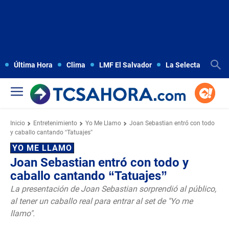
Última Hora
Clima
LMF El Salvador
La Selecta
Copa
Inicio
Entretenimiento
Yo Me Llamo
Joan Sebastian entró con todo
y caballo cantando “Tatuajes”
YO ME LLAMO
Joan Sebastian entró con todo y
caballo cantando “Tatuajes”
La presentación de Joan Sebastian sorprendió al público,
al tener un caballo real para entrar al set de "Yo me
llamo".