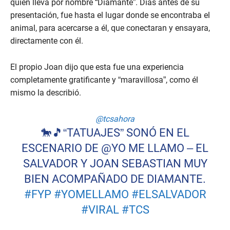
quien lleva por nombre “Diamante”. Días antes de su
o
n
presentación, fue hasta el lugar donde se encontraba el
d
animal, para acercarse a él, que conectaran y ensayara,
s
o
directamente con él.
f
4
m
El propio Joan dijo que esta fue una experiencia
i
completamente gratificante y “maravillosa”, como él
n
u
mismo la describió.
t
e
s
@tcsahora
,
9
🐎🎵“TATUAJES” SONÓ EN EL
s
e
ESCENARIO DE @YO ME LLAMO – EL
c
SALVADOR Y JOAN SEBASTIAN MUY
o
n
BIEN ACOMPAÑADO DE DIAMANTE.
d
s
#FYP
#YOMELLAMO
#ELSALVADOR
#VIRAL
#TCS