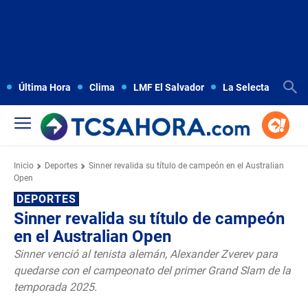
Última Hora
Clima
LMF El Salvador
La Selecta
Copa
Inicio
Deportes
Sinner revalida su título de campeón en el Australian
Open
DEPORTES
Sinner revalida su título de campeón
en el Australian Open
Sinner venció al tenista alemán, Alexander Zverev para
quedarse con el campeonato del primer Grand Slam de la
temporada 2025.