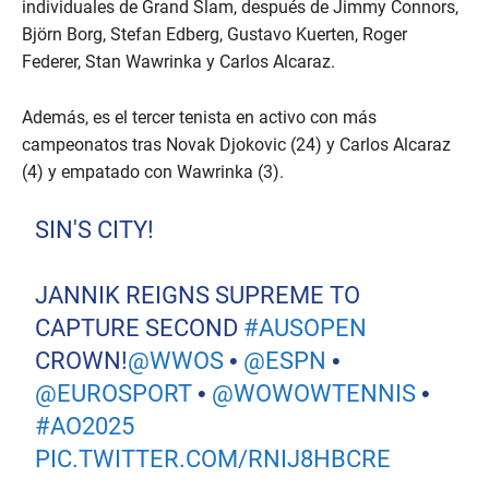
individuales de Grand Slam, después de Jimmy Connors,
Björn Borg, Stefan Edberg, Gustavo Kuerten, Roger
Federer, Stan Wawrinka y Carlos Alcaraz.
Además, es el tercer tenista en activo con más
campeonatos tras Novak Djokovic (24) y Carlos Alcaraz
(4) y empatado con Wawrinka (3).
SIN'S CITY!
JANNIK REIGNS SUPREME TO
CAPTURE SECOND
#AUSOPEN
CROWN!
@WWOS
•
@ESPN
•
@EUROSPORT
•
@WOWOWTENNIS
•
#AO2025
PIC.TWITTER.COM/RNIJ8HBCRE