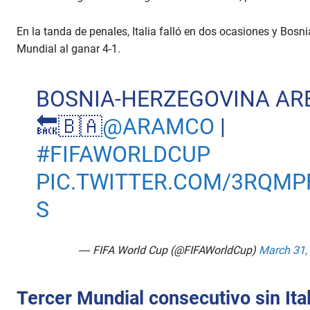
En la tanda de penales, Italia falló en dos ocasiones y Bos
Mundial al ganar 4-1.
BOSNIA-HERZEGOVINA AR
🔙🇧🇦
@ARAMCO
|
#FIFAWORLDCUP
PIC.TWITTER.COM/3RQM
S
— FIFA World Cup (@FIFAWorldCup)
March 31,
Tercer Mundial consecutivo sin Ital