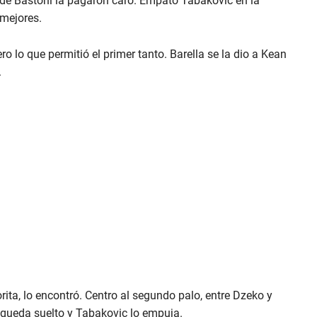
a de Bastoni la pagaron caro. Empató Tabakovic en la
 mejores.
ro lo que permitió el primer tanto. Barella se la dio a Kean
.
ita, lo encontró. Centro al segundo palo, entre Dzeko y
queda suelto y Tabakovic lo empuja.