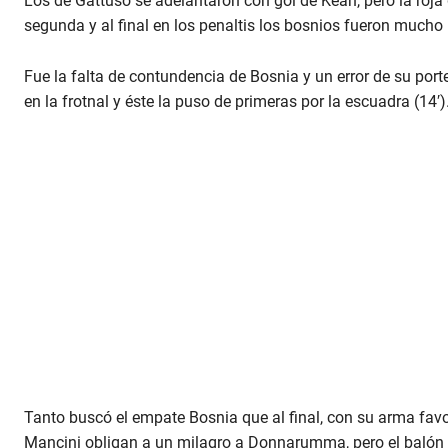
Los de Gattuso se adelantaron con gol de Kean, pero la roj
segunda y al final en los penaltis los bosnios fueron mucho
Fue la falta de contundencia de Bosnia y un error de su porte
en la frotnal y éste la puso de primeras por la escuadra (14′)
Tanto buscó el empate Bosnia que al final, con su arma favor
Mancini obligan a un milagro a Donnarumma, pero el balón 