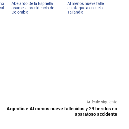
rmó
Abelardo De la Espriella
Al menos nueve fallecidos
cal
asume la presidencia de
en ataque a escuela en
Colombia
Tailandia
Artículo siguiente
Argentina: Al menos nueve fallecidos y 29 heridos en
aparatoso accidente