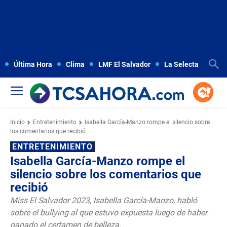
Última Hora
Clima
LMF El Salvador
La Selecta
Copa
Inicio
Entretenimiento
Isabella García-Manzo rompe el silencio sobre
los comentarios que recibió
ENTRETENIMIENTO
Isabella García-Manzo rompe el
silencio sobre los comentarios que
recibió
Miss El Salvador 2023, Isabella García-Manzo, habló
sobre el bullying al que estuvo expuesta luego de haber
ganado el certamen de belleza.