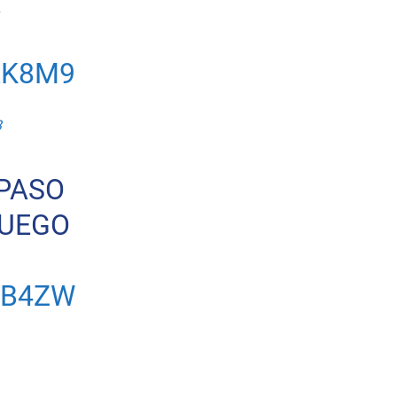
A
EK8M9
3
 PASO
FUEGO
KB4ZW