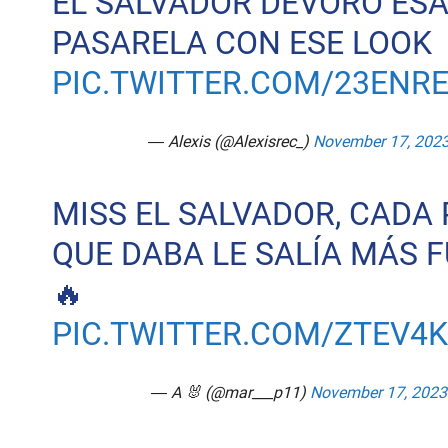
EL SALVADOR DEVORÓ ES
PASARELA CON ESE LOOK
PIC.TWITTER.COM/23ENR
— Alexis (@Alexisrec_)
November 17, 202
MISS EL SALVADOR, CADA
QUE DABA LE SALÍA MÁS 
🔥
PIC.TWITTER.COM/ZTEV4
— A 🐰 (@mar___p11)
November 17, 2023