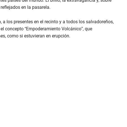
tes países del mundo. El brillo, la extravagancia y, sobre
reflejados en la pasarela.
a los presentes en el recinto y a todos los salvadoreños,
jo el concepto “Empoderamiento Volcánico”, que
nes, como si estuvieran en erupción.