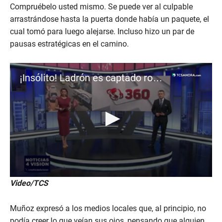
Compruébelo usted mismo. Se puede ver al culpable
arrastrándose hasta la puerta donde había un paquete, el
cual tomó para luego alejarse. Incluso hizo un par de
pausas estratégicas en el camino.
¡Insólito! Ladrón es captado robando con peculiar disfraz
0
Video/TCS
s
e
c
Muñoz expresó a los medios locales que, al principio, no
o
n
podía creer lo que veían sus ojos, pensando que alguien