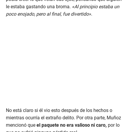
d
le estaba gastando una broma.
«Al principio estaba un
s
o
poco enojado, pero al final, fue divertido».
f
3
8
s
e
c
o
n
d
s
No está claro si él vio esto después de los hechos o
mientras ocurría el extraño delito. Por otra parte, Muñoz
mencionó que
el paquete no era valioso ni caro,
por lo