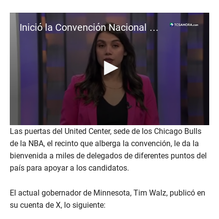
Inició la Convención Nacional Demócrata
0
Las puertas del United Center, sede de los Chicago Bulls
s
de la NBA, el recinto que alberga la convención, le da la
e
c
bienvenida a miles de delegados de diferentes puntos del
o
n
país para apoyar a los candidatos.
d
s
o
El actual gobernador de Minnesota, Tim Walz, publicó en
f
su cuenta de X, lo siguiente:
2
m