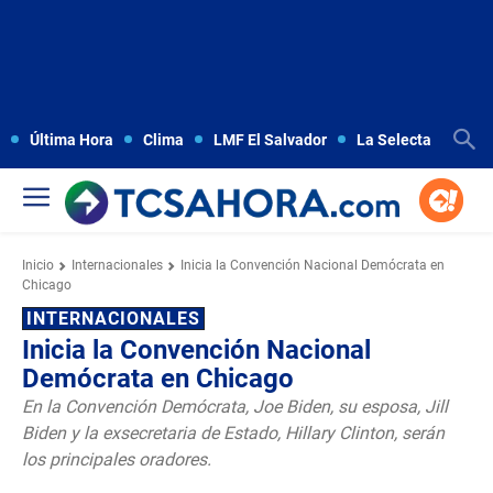
Última Hora
Clima
LMF El Salvador
La Selecta
Copa
Inicio
Internacionales
Inicia la Convención Nacional Demócrata en
Chicago
INTERNACIONALES
Inicia la Convención Nacional
Demócrata en Chicago
En la Convención Demócrata, Joe Biden, su esposa, Jill
Biden y la exsecretaria de Estado, Hillary Clinton, serán
los principales oradores.