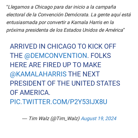
i
n
“Llegamos a Chicago para dar inicio a la campaña
u
electoral de la Convención Demócrata. La gente aquí está
t
e
entusiasmada por convertir a Kamala Harris en la
s
próxima presidenta de los Estados Unidos de América”
,
4
5
ARRIVED IN CHICAGO TO KICK OFF
s
e
THE
@DEMCONVENTION
. FOLKS
c
o
HERE ARE FIRED UP TO MAKE
n
d
@KAMALAHARRIS
THE NEXT
s
PRESIDENT OF THE UNITED STATES
OF AMERICA.
PIC.TWITTER.COM/P2Y53IJX8U
— Tim Walz (@Tim_Walz)
August 19, 2024