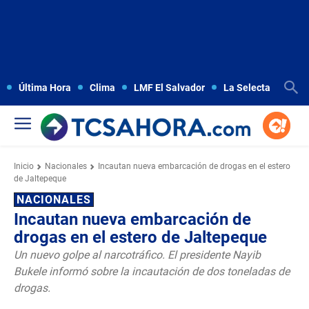
Última Hora
Clima
LMF El Salvador
La Selecta
Copa
Inicio
Nacionales
Incautan nueva embarcación de drogas en el estero
de Jaltepeque
NACIONALES
Incautan nueva embarcación de
drogas en el estero de Jaltepeque
Un nuevo golpe al narcotráfico. El presidente Nayib
Bukele informó sobre la incautación de dos toneladas de
drogas.