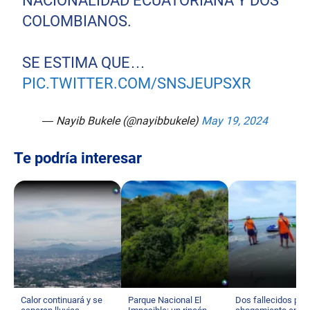
NACIONALIDAD ECUATORIANA Y DOS
COLOMBIANOS.
SE ESTIMA QUE…
PIC.TWITTER.COM/SNSJEUPSXR
— Nayib Bukele (@nayibbukele)
May 19, 2024
Te podría interesar
Calor continuará y se
Parque Nacional El
Dos fallecidos por