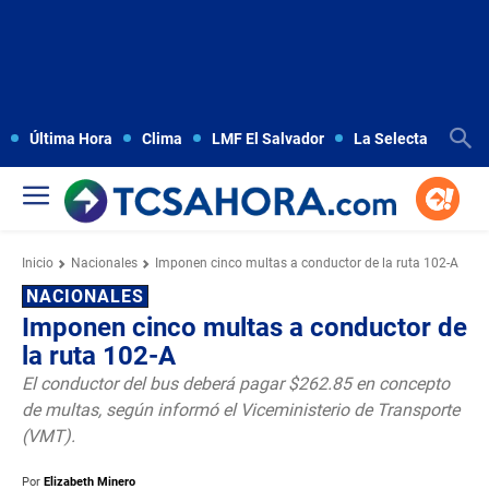
Última Hora
Clima
LMF El Salvador
La Selecta
Copa
Inicio
Nacionales
Imponen cinco multas a conductor de la ruta 102-A
NACIONALES
Imponen cinco multas a conductor de
la ruta 102-A
El conductor del bus deberá pagar $262.85 en concepto
de multas, según informó el Viceministerio de Transporte
(VMT).
Por
Elizabeth Minero