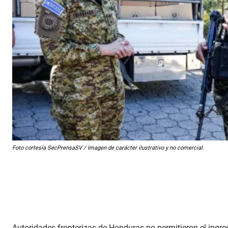
Foto cortesía SecPrensaSV / Imagen de carácter ilustrativo y no comercial.
Autoridades fronterizas de Honduras no permitieron el ingre