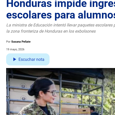
Honduras impide ingre
escolares para alumno
La ministra de Educación intentó llevar paquetes escolares
la zona fronteriza de Honduras en los exbolsones
Por
Susana Peñate
19 mayo, 2026
Escuchar nota