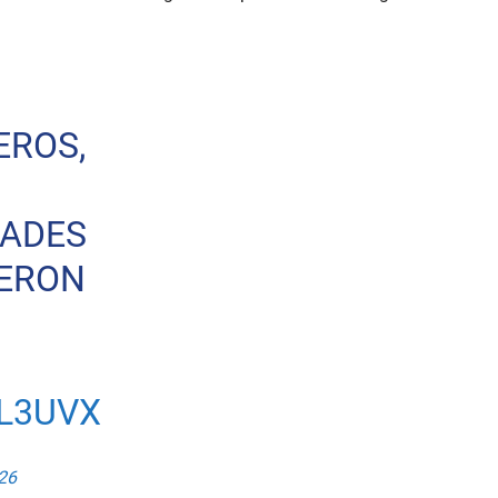
EROS,
DADES
IERON
L3UVX
26