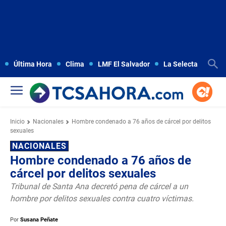
Última Hora
Clima
LMF El Salvador
La Selecta
Copa
Inicio
Nacionales
Hombre condenado a 76 años de cárcel por delitos
sexuales
NACIONALES
Hombre condenado a 76 años de
cárcel por delitos sexuales
Tribunal de Santa Ana decretó pena de cárcel a un
hombre por delitos sexuales contra cuatro víctimas.
Por
Susana Peñate