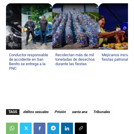
Conductor responsable
Recolectan más de mil
Mejicanos inicia s
de accidente en San
toneladas de desechos
fiestas patronales
Benito se entrega a la
durante las fiestas
PNC
TAGS
delitos sexuales
Prisión
santa ana
Tribunales