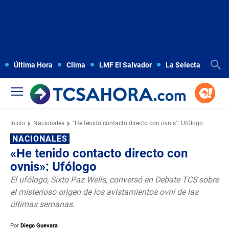
Última Hora
Clima
LMF El Salvador
La Selecta
Copa
Inicio
Nacionales
"He tenido contacto directo con ovnis": Ufólogo
NACIONALES
«He tenido contacto directo con
ovnis»: Ufólogo
El ufólogo, Sixto Paz Wells, conversó en Debate TCS sobre
el misterioso origen de los avistamientos ovni de las
últimas semanas.
Por
Diego Guevara