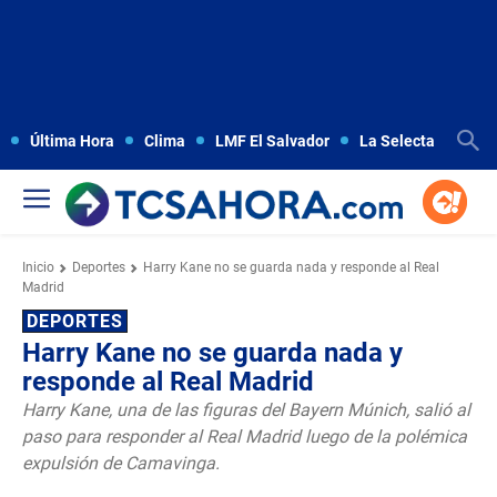
Última Hora
Clima
LMF El Salvador
La Selecta
Copa
Inicio
Deportes
Harry Kane no se guarda nada y responde al Real
Madrid
DEPORTES
Harry Kane no se guarda nada y
responde al Real Madrid
Harry Kane, una de las figuras del Bayern Múnich, salió al
paso para responder al Real Madrid luego de la polémica
expulsión de Camavinga.