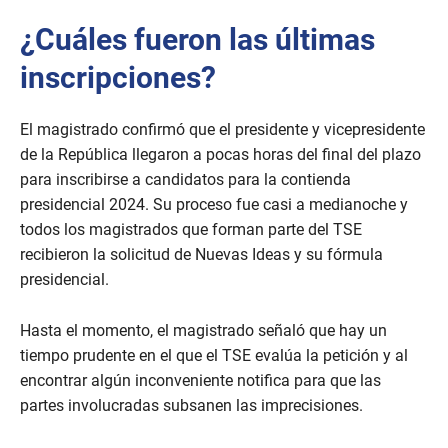
e
c
¿Cuáles fueron las últimas
o
n
d
inscripciones?
s
o
f
El magistrado confirmó que el presidente y vicepresidente
3
m
de la República llegaron a pocas horas del final del plazo
i
para inscribirse a candidatos para la contienda
n
u
presidencial 2024. Su proceso fue casi a medianoche y
t
e
todos los magistrados que forman parte del TSE
s
recibieron la solicitud de Nuevas Ideas y su fórmula
,
1
presidencial.
1
s
e
Hasta el momento, el magistrado señaló que hay un
c
tiempo prudente en el que el TSE evalúa la petición y al
o
n
encontrar algún inconveniente notifica para que las
d
s
partes involucradas subsanen las imprecisiones.