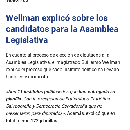
Video/TCS
s
e
c
Wellman explicó sobre los
o
n
d
candidatos para la Asamblea
s
o
Legislativa
f
1
m
i
En cuanto al proceso de elección de diputados a la
n
Asamblea Legislativa, el magistrado Guillermo Wellman
u
t
explicó el proceso que cada instituto político ha llevado
e
hasta este momento.
,
2
5
s
«Son
11 institutos políticos
los que
han entregado su
e
planilla
. Con la excepción de Fraternidad Patriótica
c
o
Salvadoreña y Democracia Salvadoreña que no
n
presentaron para diputados»
. Además, explicó que en
d
s
total fueron
122 planillas
: