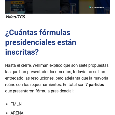
0
Video/TCS
s
e
c
¿Cuántas fórmulas
o
n
d
presidenciales están
s
o
inscritas?
f
2
m
i
Hasta el cierre, Wellman explicó que son siete propuestas
n
las que han presentado documentos, todavía no se han
u
t
entregado las resoluciones, pero adelanta que la mayoría
e
reúne con los requemamientos. En total son
7 partidos
s
,
que presentaron fórmula presidencial:
5
3
s
FMLN
e
c
ARENA
o