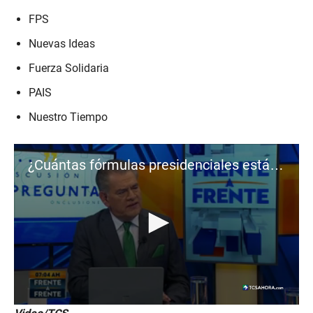
n
d
FPS
s
Nuevas Ideas
Fuerza Solidaria
PAIS
Nuestro Tiempo
¿Cuántas fórmulas presidenciales están inscritas?
0