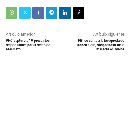
5
8
s
e
c
o
n
Artículo anterior
Artículo siguiente
d
PNC capturó a 10 presuntos
FBI se suma a la búsqueda de
s
responsables por el delito de
Robert Card, sospechoso de la
asesinato
masacre en Maine