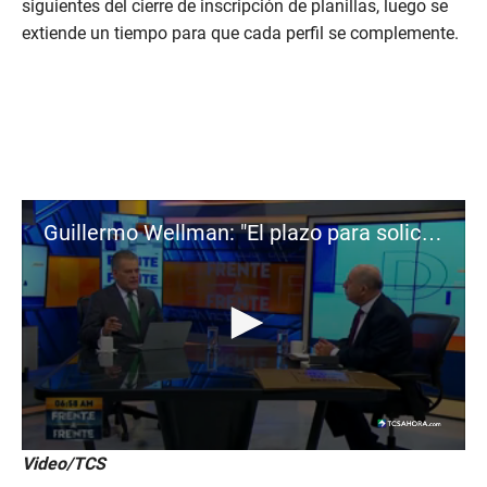
siguientes del cierre de inscripción de planillas, luego se
extiende un tiempo para que cada perfil se complemente.
Guillermo Wellman: "El plazo para solicitar inscripción ya terminó"
0
Video/TCS
s