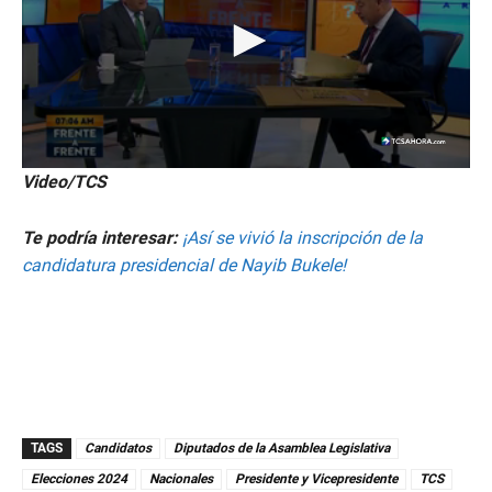
0
Video/TCS
s
e
c
Te podría interesar:
¡Así se vivió la inscripción de la
o
n
candidatura presidencial de Nayib Bukele!
d
s
o
f
4
m
i
n
u
t
TAGS
Candidatos
Diputados de la Asamblea Legislativa
e
s
Elecciones 2024
Nacionales
Presidente y Vicepresidente
TCS
,