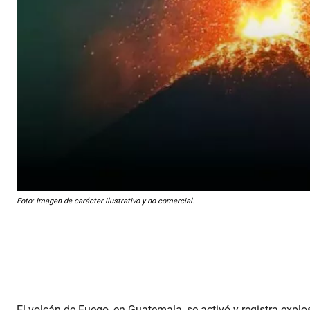
Foto: Imagen de carácter ilustrativo y no comercial.
El volcán de Fuego, en Guatemala, se activó y registra expl