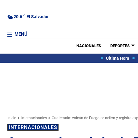
20.6
C
El Salvador
MENÚ
NACIONALES
DEPORTES
Última Hora
Inicio
Internacionales
Guatemala: volcán de Fuego se activa y registra ex
INTERNACIONALES