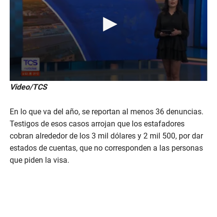
0
Video/TCS
s
e
c
En lo que va del año, se reportan al menos 36 denuncias.
o
n
Testigos de esos casos arrojan que los estafadores
d
cobran alrededor de los 3 mil dólares y 2 mil 500, por dar
s
o
estados de cuentas, que no corresponden a las personas
f
que piden la visa.
1
m
i
n
u
t
e
,