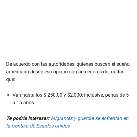
4
5
s
e
c
o
n
d
s
De acuerdo con las autoridades, quienes buscan el sueño
americano desde esa opción son acreedores de multas
que:
Van hasta los $ 250.00 y $2,000; inclusive, penas de 5
a 15 años.
Te podría interesar:
Migrantes y guardia se enfrentan en
la frontera de Estados Unidos