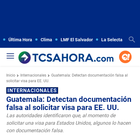
Última Hora
Clima
LMF El Salvador
La Selecta
Copa
Inicio
Internacionales
Guatemala: Detectan documentación falsa al
solicitar visa para EE. UU.
INTERNACIONALES
Guatemala: Detectan documentación
falsa al solicitar visa para EE. UU.
Las autoridades identificaron que, al momento de
solicitar una visa para Estados Unidos, algunos lo hacen
con documentación falsa.