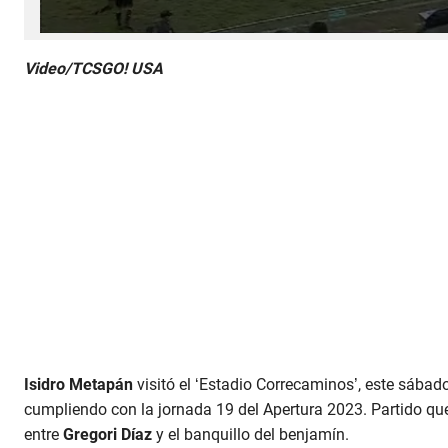
0 
s
Video/TCSGO! USA
e
c
o
n
d
s 
o
f 
1 
m
i
n
u
t
e
, 
5
6 
s
e
Isidro Metapán
visitó el ‘Estadio Correcaminos’, este sábad
c
o
cumpliendo con la jornada 19 del Apertura 2023. Partido qu
n
entre
Gregori Díaz
y el banquillo del benjamín.
d