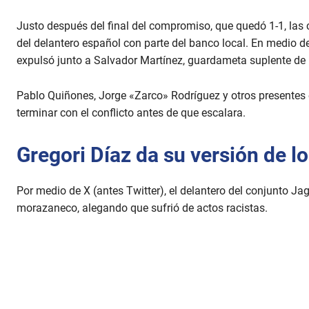
s
V
Justo después del final del compromiso, que quedó 1-1, las
o
l
del delantero español con parte del banco local. En medio del 
u
expulsó junto a Salvador Martínez, guardameta suplente de
m
e 
9
0
Pablo Quiñones, Jorge «Zarco» Rodríguez y otros presentes 
%
terminar con el conflicto antes de que escalara.
Gregori Díaz
da su versión de l
Por medio de X (antes Twitter), el delantero del conjunto Jag
morazaneco, alegando que sufrió de actos racistas.