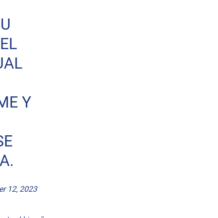
SU
EL
UAL
ME Y
SE
A.
r 12, 2023