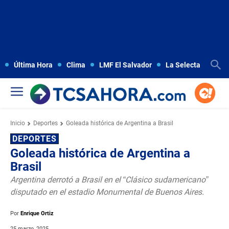
Última Hora
Clima
LMF El Salvador
La Selecta
Copa
Inicio
Deportes
Goleada histórica de Argentina a Brasil
DEPORTES
Goleada histórica de Argentina a
Brasil
Argentina derrotó a Brasil en el “Clásico sudamericano”
disputado en el estadio Monumental de Buenos Aires.
Por
Enrique Ortiz
25 marzo, 2025