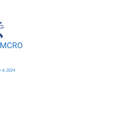
💪

MMCRO
 4, 2024