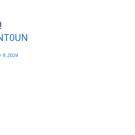
!
NT0UN
 9, 2024