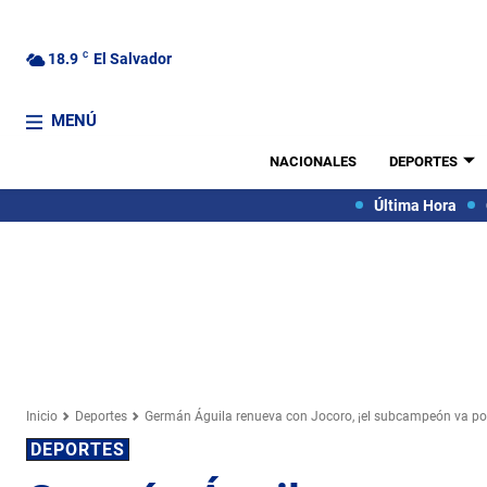
18.9
C
El Salvador
MENÚ
NACIONALES
DEPORTES
Última Hora
Inicio
Deportes
Germán Águila renueva con Jocoro, ¡el subcampeón va por
DEPORTES