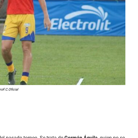
oF.C.Oficial
el pasado torneo. Se trata de
Germán Águila
, quien no se