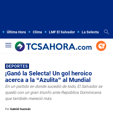
Última Hora
Clima
LMF El Salvador
La Selecta
Copa
DEPORTES
¡Ganó la Selecta! Un gol heroico
acerca a la “Azulita” al Mundial
En un partido en donde sucedió de todo, El Salvador se
quedó con un gran triunfo ante República Dominicana
que también mereció más.
Por
Gabriel Guzmán