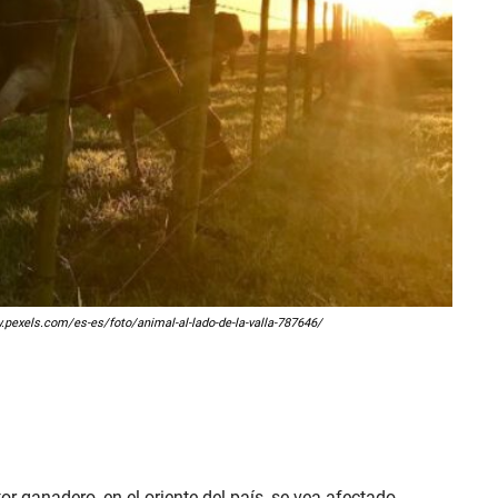
w.pexels.com/es-es/foto/animal-al-lado-de-la-valla-787646/
tor ganadero, en el oriente del país, se vea afectado