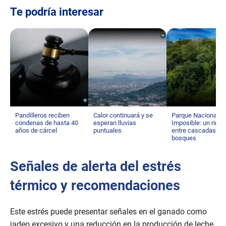
Te podría interesar
Pandilleros reciben
Calor continuará y se
Parque Nacional El
condenas de hasta 40
esperan lluvias
Imposible: un rinc
años de cárcel
puntuales
entre cascadas y
bosques
Señales de alerta del estrés
térmico y recomendaciones
Este estrés puede presentar señales en el ganado como
jadeo excesivo y una reducción en la producción de leche.