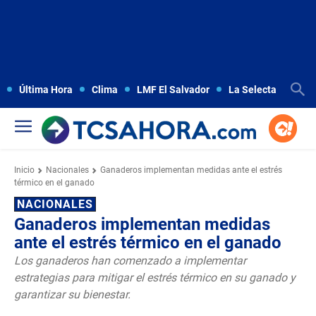
Última Hora
Clima
LMF El Salvador
La Selecta
Copa
Inicio
Nacionales
Ganaderos implementan medidas ante el estrés
térmico en el ganado
NACIONALES
Ganaderos implementan medidas
ante el estrés térmico en el ganado
Los ganaderos han comenzado a implementar
estrategias para mitigar el estrés térmico en su ganado y
garantizar su bienestar.