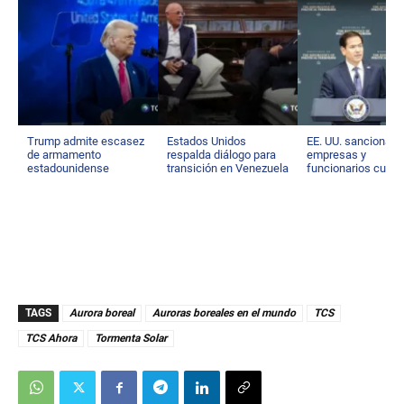
Trump admite escasez
Estados Unidos
EE. UU. sanciona a
de armamento
respalda diálogo para
empresas y
estadounidense
transición en Venezuela
funcionarios cuba
TAGS
Aurora boreal
Auroras boreales en el mundo
TCS
TCS Ahora
Tormenta Solar