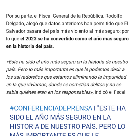
,
1
2
Por su parte, el Fiscal General de la República, Rodolfo
s
e
Delgado, alegó que datos anteriores han permitido que El
c
Salvador pasara del país más violento al más seguro; por
o
n
lo que
el 2023 se ha convertido como el año más seguro
d
s
en la historia del país.
«Este ha sido el año más seguro en la historia de nuestro
país. Pero lo más importante es que le podemos decir a
los salvadoreños que estamos eliminando la impunidad
en la que vivíamos, donde se cometían delitos y no se
sabía quiénes eran en los responsables»,
indicó el fiscal.
#CONFERENCIADEPRENSA
I "ESTE HA
SIDO EL AÑO MÁS SEGURO EN LA
HISTORIA DE NUESTRO PAÍS. PERO LO
MÁS IMPORTANTE ES QUE LE