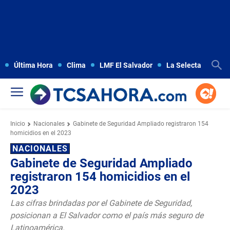
Última Hora
Clima
LMF El Salvador
La Selecta
Copa
Inicio
Nacionales
Gabinete de Seguridad Ampliado registraron 154
homicidios en el 2023
NACIONALES
Gabinete de Seguridad Ampliado
registraron 154 homicidios en el
2023
Las cifras brindadas por el Gabinete de Seguridad,
posicionan a El Salvador como el país más seguro de
Latinoamérica.