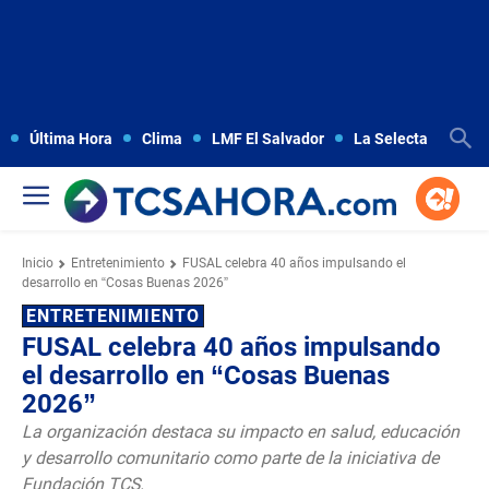
Última Hora
Clima
LMF El Salvador
La Selecta
Copa
Inicio
Entretenimiento
FUSAL celebra 40 años impulsando el
desarrollo en “Cosas Buenas 2026”
ENTRETENIMIENTO
FUSAL celebra 40 años impulsando
el desarrollo en “Cosas Buenas
2026”
La organización destaca su impacto en salud, educación
y desarrollo comunitario como parte de la iniciativa de
Fundación TCS.