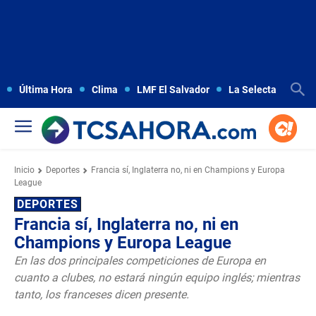
Última Hora
Clima
LMF El Salvador
La Selecta
Copa
Inicio
Deportes
Francia sí, Inglaterra no, ni en Champions y Europa
League
DEPORTES
Francia sí, Inglaterra no, ni en
Champions y Europa League
En las dos principales competiciones de Europa en
cuanto a clubes, no estará ningún equipo inglés; mientras
tanto, los franceses dicen presente.