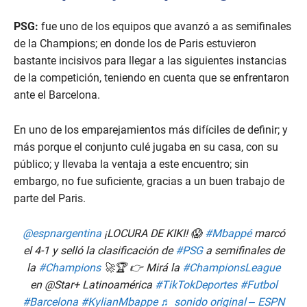
PSG:
fue uno de los equipos que avanzó a as semifinales
de la Champions; en donde los de Paris estuvieron
bastante incisivos para llegar a las siguientes instancias
de la competición, teniendo en cuenta que se enfrentaron
ante el Barcelona.
En uno de los emparejamientos más difíciles de definir; y
más porque el conjunto culé jugaba en su casa, con su
público; y llevaba la ventaja a este encuentro; sin
embargo, no fue suficiente, gracias a un buen trabajo de
parte del Paris.
@espnargentina
¡LOCURA DE KIKI! 😱
#Mbappé
marcó
el 4-1 y selló la clasificación de
#PSG
a semifinales de
la
#Champions
🚀🏆 👉 Mirá la
#ChampionsLeague
en @Star+ Latinoamérica
#TikTokDeportes
#Futbol
#Barcelona
#KylianMbappe
♬ sonido original – ESPN