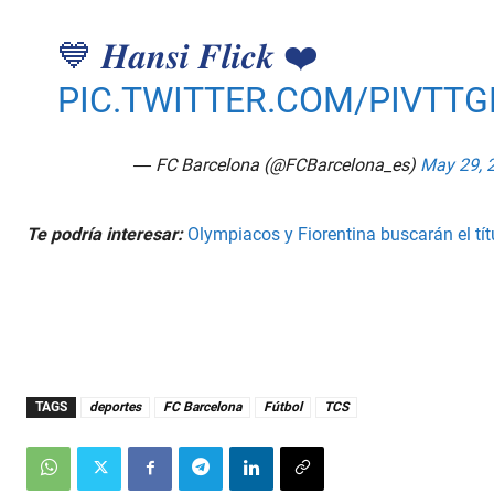
💙 𝑯𝒂𝒏𝒔𝒊 𝑭𝒍𝒊𝒄𝒌 ❤️
PIC.TWITTER.COM/PIVTTG
— FC Barcelona (@FCBarcelona_es)
May 29, 
Te podría interesar:
Olympiacos y Fiorentina buscarán el tí
TAGS
deportes
FC Barcelona
Fútbol
TCS