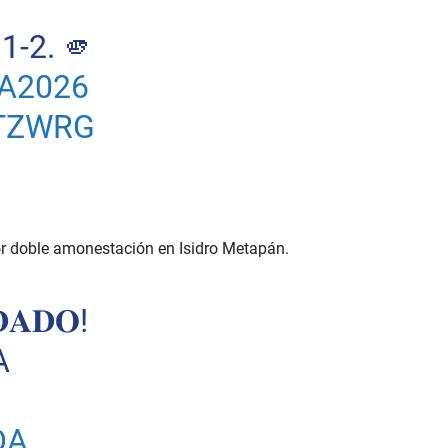
-2. 🫵
A2026
XTZWRG
r doble amonestación en Isidro Metapán.
𝐀𝐃𝐎!
A
DA