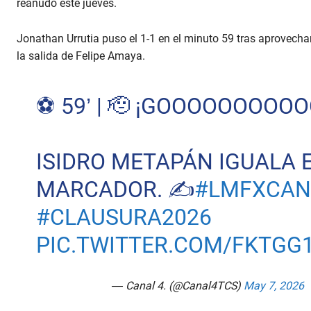
reanudó este jueves.
Jonathan Urrutia puso el 1-1 en el minuto 59 tras aprovechar
la salida de Felipe Amaya.
⚽ 59’ | 🫡 ¡GOOOOOOOOOO
ISIDRO METAPÁN IGUALA 
MARCADOR. ✍️
#LMFXCAN
#CLAUSURA2026
PIC.TWITTER.COM/FKTGG
— Canal 4. (@Canal4TCS)
May 7, 2026