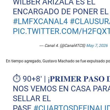
WILBER ARIZALA ES EL
ENCARGADO DE PONER EL 1
#LMFXCANAL4
#CLAUSUR
PIC.TWITTER.COM/H2FQ
— Canal 4. (@Canal4TCS)
May 7, 2026
En tiempo agregado, Gustavo Machado se fue expulsado po
⏱️ 90+8’ | ¡𝐏𝐑𝐈𝐌𝐄𝐑 𝐏𝐀𝐒𝐎 
NOS VEMOS EN CASA PAR
SELLAR EL
PASE.
#CUARTOSDEFINALI