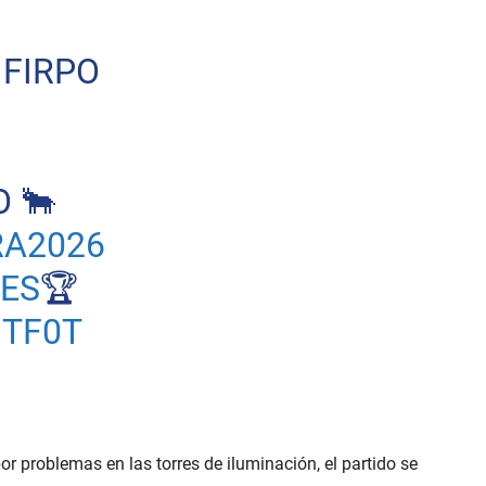
 FIRPO
O 🐂
A2026
ES
🏆
JTF0T
r problemas en las torres de iluminación, el partido se