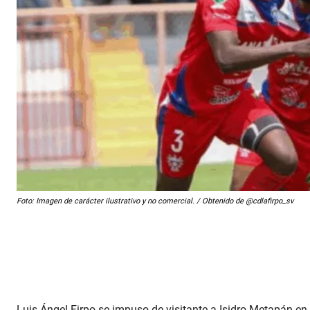
Foto: Imagen de carácter ilustrativo y no comercial. / Obtenido de @cdlafirpo_sv
Luis Ángel Firpo se impuso de visitante a Isidro Metapán en e