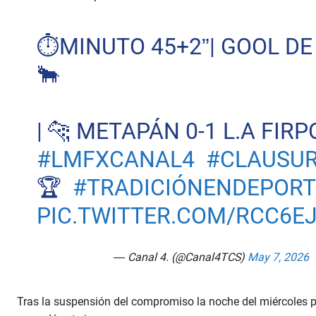
⏱️MINUTO 45+2”| GOOL DE
🐂
| 🐆 METAPÁN 0-1 L.A FIRP
#LMFXCANAL4
#CLAUSUR
🏆
#TRADICIÓNENDEPORT
PIC.TWITTER.COM/RCC6E
— Canal 4. (@Canal4TCS)
May 7, 2026
Tras la suspensión del compromiso la noche del miércoles po