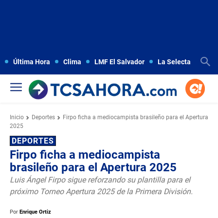
Última Hora
Clima
LMF El Salvador
La Selecta
Copa
Inicio
Deportes
Firpo ficha a mediocampista brasileño para el Apertura
2025
DEPORTES
Firpo ficha a mediocampista
brasileño para el Apertura 2025
Luis Ángel Firpo sigue reforzando su plantilla para el
próximo Torneo Apertura 2025 de la Primera División.
Por
Enrique Ortiz