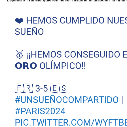
❤️ HEMOS CUMPLIDO NUE
SUEÑO
🥇 ¡¡HEMOS CONSEGUIDO 
𝗢𝗥𝗢 OLÍMPICO!!
🇫🇷 3-5 🇪🇸
#UNSUEÑOCOMPARTIDO
|
#PARIS2024
PIC.TWITTER.COM/WYFTB