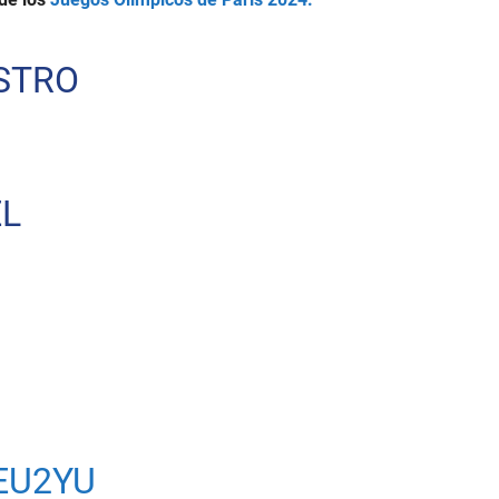
STRO
EL
EU2YU