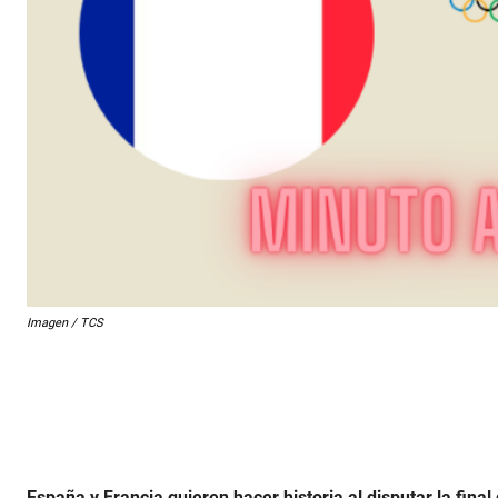
Imagen / TCS
España y Francia quieren hacer historia al disputar la final