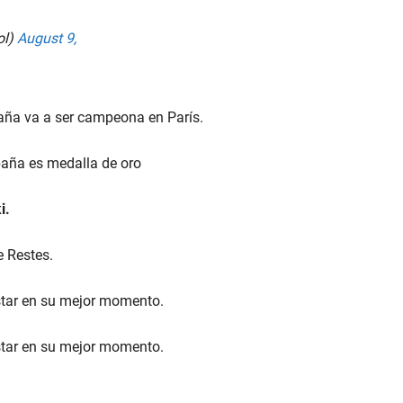
ol)
August 9,
paña va a ser campeona en París.
aña es medalla de oro
i.
 Restes.
star en su mejor momento.
star en su mejor momento.