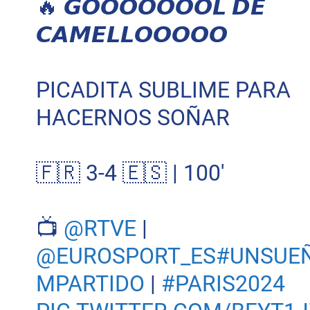
🔥 𝙂𝙊𝙊𝙊𝙊𝙊𝙊𝙊𝙇 𝘿𝙀
𝘾𝘼𝙈𝙀𝙇𝙇𝙊𝙊𝙊𝙊𝙊
PICADITA SUBLIME PARA
HACERNOS SOÑAR
🇫🇷 3-4 🇪🇸 | 100'
📺
@RTVE
|
@EUROSPORT_ES
#UNSUE
MPARTIDO
|
#PARIS2024