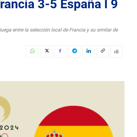
rancia 3-5 España l 9
uega entre la selección local de Francia y su similar de