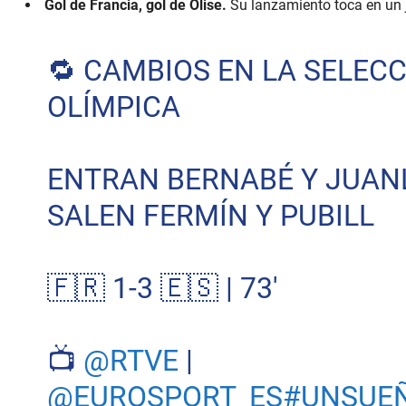
Gol de Francia, gol de Olise.
Su lanzamiento toca en un 
🔁 CAMBIOS EN LA SELEC
OLÍMPICA
ENTRAN BERNABÉ Y JUAN
SALEN FERMÍN Y PUBILL
🇫🇷 1-3 🇪🇸 | 73'
📺
@RTVE
|
@EUROSPORT_ES
#UNSUE