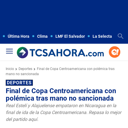
Última Hora
Clima
LMF El Salvador
La Selecta
Copa
Inicio
Deportes
Final de Copa Centroamericana con polémica tras
mano no sancionada
DEPORTES
Final de Copa Centroamericana con
polémica tras mano no sancionada
Real Estelí y Alajuelense empataron en Nicaragua en la
final de ida de la Copa Centroamericana. Repasa lo mejor
del partido aquí.