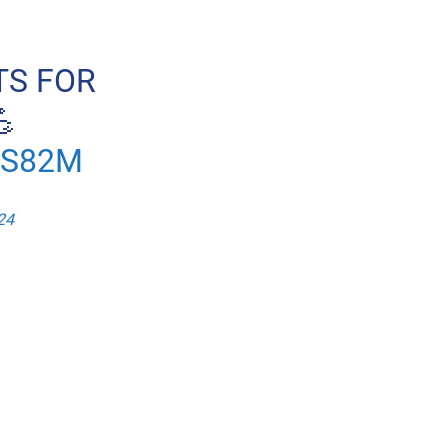
TS FOR

6S82M
24