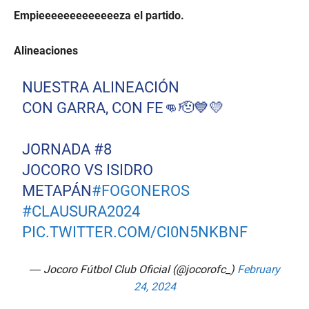
u
Empieeeeeeeeeeeeeza el partido.
t
e
,
Alineaciones
2
8
s
NUESTRA ALINEACIÓN
e
c
CON GARRA, CON FE👊🫡💙💛
o
n
d
s
JORNADA #8
JOCORO VS ISIDRO
METAPÁN
#FOGONEROS
#CLAUSURA2024
PIC.TWITTER.COM/CI0N5NKBNF
— Jocoro Fútbol Club Oficial (@jocorofc_)
February
24, 2024