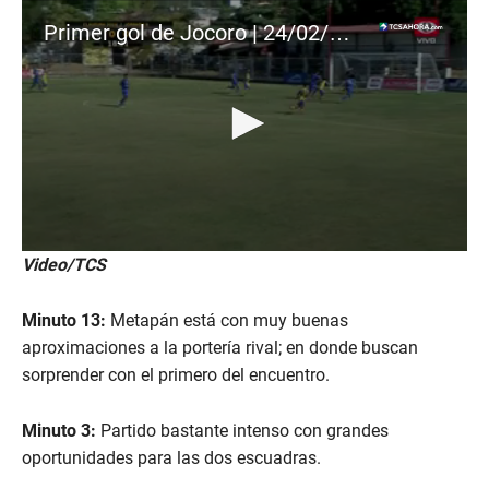
Primer gol de Jocoro | 24/02/2024
0
Video/TCS
s
e
c
Minuto 13:
Metapán está con muy buenas
o
n
aproximaciones a la portería rival; en donde buscan
d
sorprender con el primero del encuentro.
s
o
f
Minuto 3:
Partido bastante intenso con grandes
1
m
oportunidades para las dos escuadras.
i
n