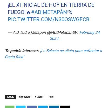
¡EL XI INICIAL DE HOY EN TIERRA DE
FUEGO!🔥
#ADIMETAPÁN
🐆
PIC.TWITTER.COM/N30OSWGECB
— A.D. Isidro Metapán (@ADIMetapanSV)
February 24,
2024
Te podría interesar:
¡La Selecta se alista para enfrentar a
Costa Rica!
TAGS
deportes
Fútbol
TCS