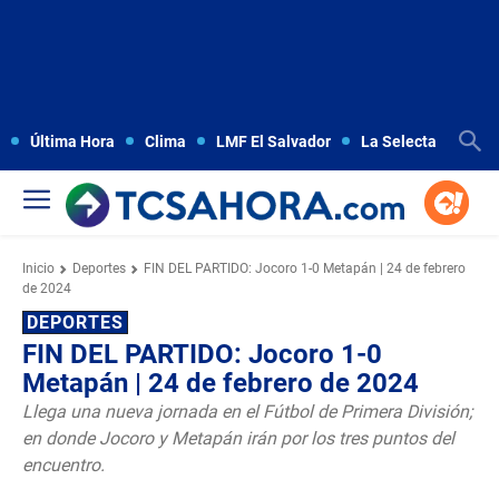
Última Hora
Clima
LMF El Salvador
La Selecta
Copa
Inicio
Deportes
FIN DEL PARTIDO: Jocoro 1-0 Metapán | 24 de febrero
de 2024
DEPORTES
FIN DEL PARTIDO: Jocoro 1-0
Metapán | 24 de febrero de 2024
Llega una nueva jornada en el Fútbol de Primera División;
en donde Jocoro y Metapán irán por los tres puntos del
encuentro.