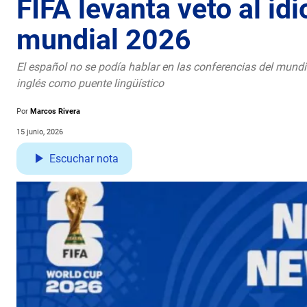
FIFA levanta veto al id
mundial 2026
El español no se podía hablar en las conferencias del mundial
inglés como puente lingüístico
Por
Marcos Rivera
15 junio, 2026
Escuchar nota