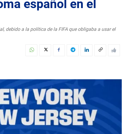
ioma español en el
, debido a la política de la FIFA que obligaba a usar el