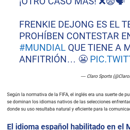
¡OTRO CASO MÁS! ❌😨🗣️
FRENKIE DEJONG ES EL 
PROHÍBEN CONTESTAR E
#MUNDIAL
QUE TIENE A 
ANFITRIÓN… 😬
PIC.TWI
— Claro Sports (@Claro
Según la normativa de la FIFA, el inglés era una suerte de p
se dominan los idiomas nativos de las selecciones enfrentad
donde su uso resultaba natural y eficiente para la comunicac
El idioma español habilitado en el