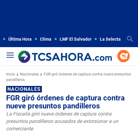
Última Hora
Clima
LMF El Salvador
La Selecta
Copa
Inicio
Nacionales
FGR giró órdenes de captura contra nueve presuntos
pandilleros
NACIONALES
FGR giró órdenes de captura contra
nueve presuntos pandilleros
La Fiscalía giró nueve órdenes de captura contra
presuntos pandilleros acusados de extorsionar a un
comerciante.