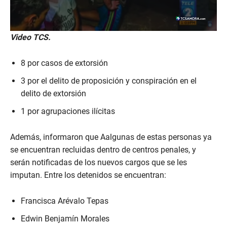
0
Video TCS.
s
e
c
8 por casos de extorsión
o
n
3 por el delito de proposición y conspiración en el
d
s
delito de extorsión
o
f
1 por agrupaciones ilícitas
4
8
s
Además, informaron que Aalgunas de estas personas ya
e
c
se encuentran recluidas dentro de centros penales, y
o
serán notificadas de los nuevos cargos que se les
n
d
imputan. Entre los detenidos se encuentran:
s
Francisca Arévalo Tepas
Edwin Benjamín Morales