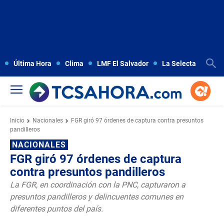
Última Hora
Clima
LMF El Salvador
La Selecta
Copa
Inicio
Nacionales
FGR giró 97 órdenes de captura contra presuntos
pandilleros
NACIONALES
FGR giró 97 órdenes de captura
contra presuntos pandilleros
La FGR, en coordinación con la PNC, capturaron a
presuntos pandilleros y delincuentes comunes en
diferentes puntos del país.