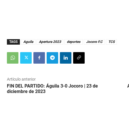
o
l
u
m
e 
9
0
%
TAGS
Aguila
Apertura 2023
deportes
Jocoro F.C
TCS
Artículo anterior
FIN DEL PARTIDO: Águila 3-0 Jocoro | 23 de
diciembre de 2023