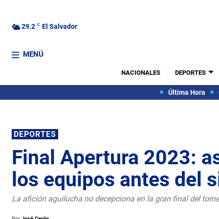
29.2
C
El Salvador
MENÚ
NACIONALES
DEPORTES
Última Hora
DEPORTES
Final Apertura 2023: as
los equipos antes del si
La afición aguilucha no decepciona en la gran final del torn
Por
José Cerón