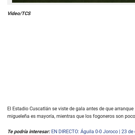
0 
s
Video/TCS
e
c
o
n
d
s 
o
f 
3 
m
i
n
u
t
e
s
, 
4 
s
e
El Estadio Cuscatlán se viste de gala antes de que arranque l
c
o
migueleña es mayoría, mientras que los fogoneros son pocos
n
d
s
Te podría interesar:
EN DIRECTO: Águila 0-0 Joroco | 23 de
V