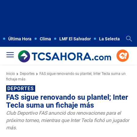
Última Hora
Clima
LMF El Salvador
La Selecta
Copa
Inicio
Deportes
FAS sigue renovando su plantel; Inter Tecla suma un
fichaje más
DEPORTES
FAS sigue renovando su plantel; Inter
Tecla suma un fichaje más
Club Deportivo FAS anunció dos renovaciones para el
próximo torneo, mientras que Inter Tecla fichó un jugador
más.