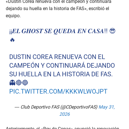
«Dustin Corea renueva con el campeón y continuará
dejando su huella en la historia de FAS», escribió el
equipo.
¡¡𝑬𝑳 𝑮𝑯𝑶𝑺𝑻 𝑺𝑬 𝑸𝑼𝑬𝑫𝑨 𝑬𝑵 𝑪𝑨𝑺𝑨!! 😎
🔥
DUSTIN COREA RENUEVA CON EL
CAMPEÓN Y CONTINUARÁ DEJANDO
SU HUELLA EN LA HISTORIA DE FAS.
👻🔴🔵
PIC.TWITTER.COM/KKKWLWOJPT
— Club Deportivo FAS (@CDeportivoFAS)
May 31,
2026
Anteriormente, el «Rey de Copas» anunció la renovación