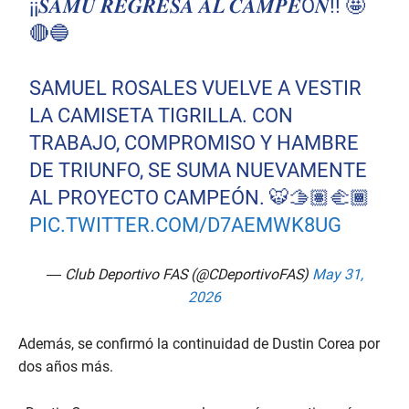
¡¡𝑺𝑨𝑴𝑼 𝑹𝑬𝑮𝑹𝑬𝑺𝑨 𝑨𝑳 𝑪𝑨𝑴𝑷𝑬Ó𝑵!! 🤩
🔴🔵
SAMUEL ROSALES VUELVE A VESTIR
LA CAMISETA TIGRILLA. CON
TRABAJO, COMPROMISO Y HAMBRE
DE TRIUNFO, SE SUMA NUEVAMENTE
AL PROYECTO CAMPEÓN. 🐯🫱🏽‍🫲🏾
PIC.TWITTER.COM/D7AEMWK8UG
— Club Deportivo FAS (@CDeportivoFAS)
May 31,
2026
Además, se confirmó la continuidad de Dustin Corea por
dos años más.