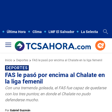
Última Hora
Clima
LMF El Salvador
La Selecta
Copa
Inicio
Deportes
FAS le pasó por encima al Chalate en la liga femenil
DEPORTES
FAS le pasó por encima al Chalate en
la liga femenil
Con una tremenda goleada, el FAS fue capaz de quedarse
con los tres puntos; en donde el Chalate no pudo
defenderse mucho.
Por
Gabriel Guzmán