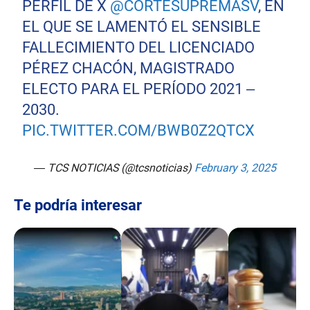
PERFIL DE X
@CORTESUPREMASV
, EN
EL QUE SE LAMENTÓ EL SENSIBLE
FALLECIMIENTO DEL LICENCIADO
PÉREZ CHACÓN, MAGISTRADO
ELECTO PARA EL PERÍODO 2021 –
2030.
PIC.TWITTER.COM/BWB0Z2QTCX
— TCS NOTICIAS (@tcsnoticias)
February 3, 2025
Te podría interesar