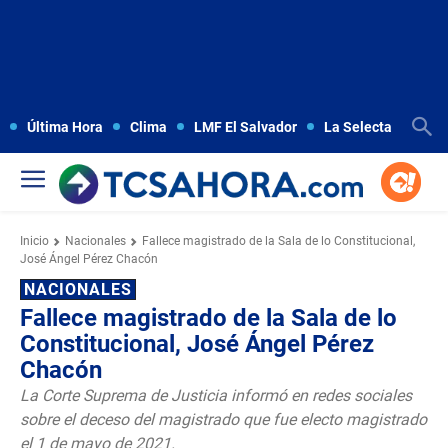
Última Hora
Clima
LMF El Salvador
La Selecta
Copa
Inicio
Nacionales
Fallece magistrado de la Sala de lo Constitucional,
José Ángel Pérez Chacón
NACIONALES
Fallece magistrado de la Sala de lo
Constitucional, José Ángel Pérez
Chacón
La Corte Suprema de Justicia informó en redes sociales
sobre el deceso del magistrado que fue electo magistrado
el 1 de mayo de 2021.