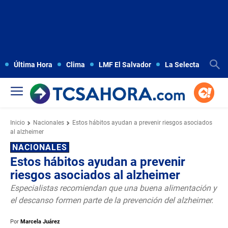
Última Hora
Clima
LMF El Salvador
La Selecta
Copa
Inicio
Nacionales
Estos hábitos ayudan a prevenir riesgos asociados
al alzheimer
NACIONALES
Estos hábitos ayudan a prevenir
riesgos asociados al alzheimer
Especialistas recomiendan que una buena alimentación y
el descanso formen parte de la prevención del alzheimer.
Por
Marcela Juárez