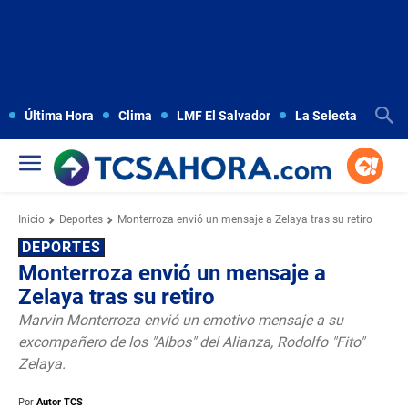
Última Hora
Clima
LMF El Salvador
La Selecta
Copa
Inicio
Deportes
Monterroza envió un mensaje a Zelaya tras su retiro
DEPORTES
Monterroza envió un mensaje a
Zelaya tras su retiro
Marvin Monterroza envió un emotivo mensaje a su
excompañero de los "Albos" del Alianza, Rodolfo "Fito"
Zelaya.
Por
Autor TCS