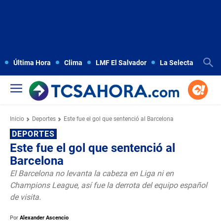
Última Hora
Clima
LMF El Salvador
La Selecta
Copa
Inicio
Deportes
Este fue el gol que sentenció al Barcelona
DEPORTES
Este fue el gol que sentenció al
Barcelona
El Barcelona no levanta la cabeza en Liga ni en
Champions League, así fue la derrota del equipo español
de visita.
Por
Alexander Ascencio