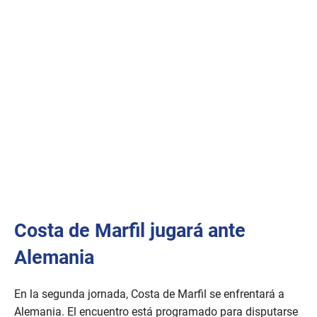
d
s
o
f
1
m
i
n
u
t
e
,
2
0
s
e
c
o
n
d
Costa de Marfil jugará ante
s
Alemania
En la segunda jornada, Costa de Marfil se enfrentará a
Alemania. El encuentro está programado para disputarse