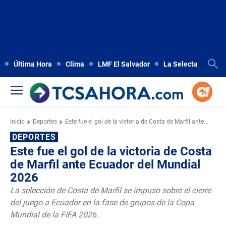
Última Hora
Clima
LMF El Salvador
La Selecta
Copa
Inicio
Deportes
Este fue el gol de la victoria de Costa de Marfil ante...
DEPORTES
Este fue el gol de la victoria de Costa
de Marfil ante Ecuador del Mundial
2026
La selección de Costa de Marfil se impuso sobre el cierre
del juego a Ecuador en la fase de grupos de la Copa
Mundial de la FIFA 2026.